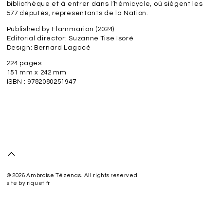
bibliothèque et à entrer dans l’hémicycle, où siègent les
577 députés, représentants de la Nation.
Published by Flammarion (2024)
Editorial director: Suzanne Tise Isoré
Design: Bernard Lagacé
224 pages
151 mm x 242 mm
ISBN : 9782080251947
© 2026 Ambroise Tézenas. All rights reserved
site by
riquet.fr